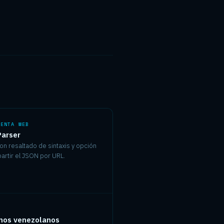
IENTA WEB
arser
on resaltado de sintaxis y opción
rtir el JSON por URL.
A
mos venezolanos