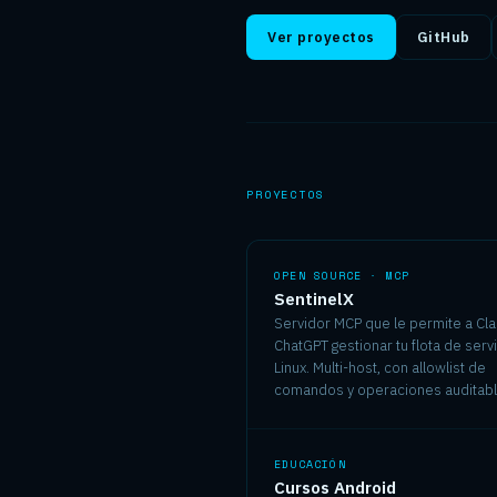
Ver proyectos
GitHub
PROYECTOS
OPEN SOURCE · MCP
SentinelX
Servidor MCP que le permite a Cl
ChatGPT gestionar tu flota de ser
Linux. Multi-host, con allowlist de
comandos y operaciones auditabl
EDUCACIÓN
Cursos Android