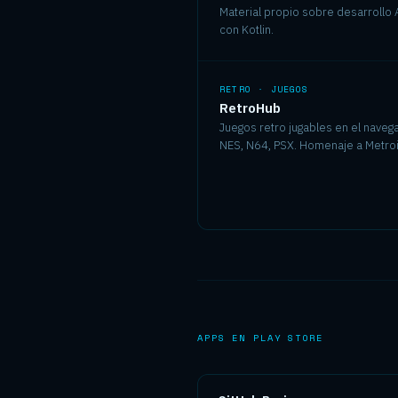
Material propio sobre desarrollo
con Kotlin.
RETRO · JUEGOS
RetroHub
Juegos retro jugables en el naveg
NES, N64, PSX. Homenaje a Metroi
APPS EN PLAY STORE