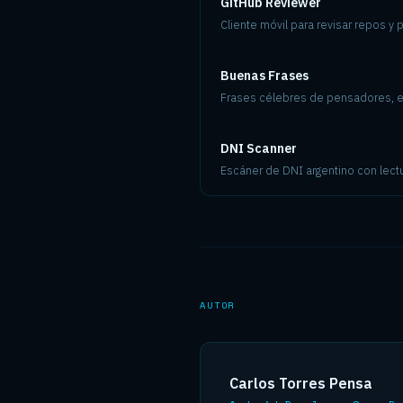
GitHub Reviewer
Cliente móvil para revisar repos y 
Buenas Frases
Frases célebres de pensadores, es
DNI Scanner
Escáner de DNI argentino con lect
AUTOR
Carlos Torres Pensa