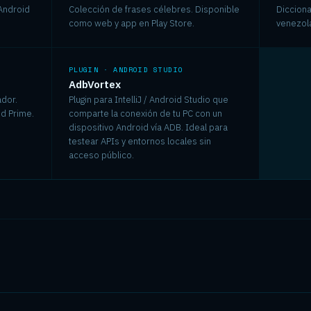
 Android
Colección de frases célebres. Disponible
Diccion
como web y app en Play Store.
venezol
PLUGIN · ANDROID STUDIO
AdbVortex
ador.
Plugin para IntelliJ / Android Studio que
d Prime.
comparte la conexión de tu PC con un
dispositivo Android vía ADB. Ideal para
testear APIs y entornos locales sin
acceso público.