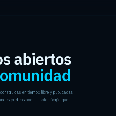
s abiertos
comunidad
construidas en tiempo libre y publicadas
randes pretensiones — solo código que