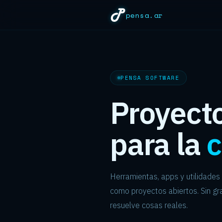
pensa.ar
PENSA SOFTWARE
Proyecto
para la
Herramientas, apps y utilidades 
como proyectos abiertos. Sin g
resuelve cosas reales.